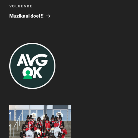
Volgend
VOLGENDE
bericht
Muzikaal doel !!