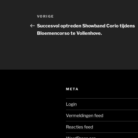
Bericht
Vorig
VORIGE
navigatie
bericht
Succesvol optreden Showband Corio tijdens
Bloemencorso te Vollenhove.
META
Login
Vermeldingen feed
Reacties feed