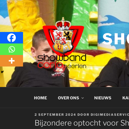
Naar
de
inhoud
springen
SH
HOME
OVER ONS
NIEUWS
KA
GEPLAATST
2 SEPTEMBER 2024
DOOR
DIGIMEDIASERVI
OP
Bijzondere optocht voor S