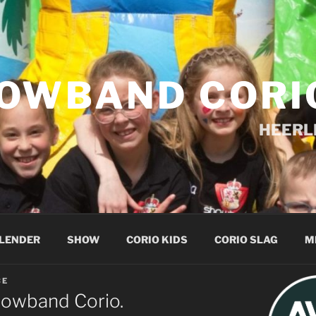
OWBAND CORI
HEERL
LENDER
SHOW
CORIO KIDS
CORIO SLAG
M
CE
howband Corio.