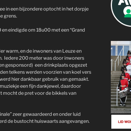
 in een bijzondere optocht in het dorpje
e grens.
 en eindigde om 18u00 met een “Grand
nder warm, en de inwoners van Leuze en
. Iedere 200 meter was door inwoners
t en gesponsord) een drinkplaats opgezet
eden telkens werden voorzien van koel vers
werd hier dankbaar gebruik van gemaakt.
muziekje een fijn dankjewel, daardoor
t mocht de pret voor de bikkels van
finale” zeer gewaardeerd en onder luid
erd de bustocht huiswaarts aangevangen.